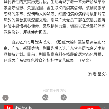
具代表性的真实历史片段，生动再现了老一辈无产阶级革命
家坚守理想、矢志报国、舍生取义的崇高信仰。该剧将激昂
磅礴的乐章、深情动人的咏叹、细腻饱满的演绎与浓郁岭南
风韵的舞台意境深度交融，引导广大党员干部在沉浸式视听
体验中感悟初心使命、汲取精神力量，切实以艺术浸润淬炼
党性修养、厚植使命担当。
自2021年5月首演以来，《殷红木棉》巡演足迹遍布北
京、广东、新疆等地。剧目先后入选广东省基层舞台艺术精
品扶持计划。目前，剧目影像资料在杨殷故居常态化展播，
已成为广东省红色教育的标杆性文艺成果。（星文）
(作者:星文)
--- 已加载全部内容 ---
+A
-A