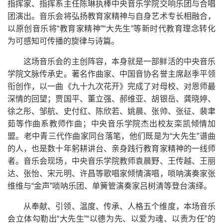
指挥家、指挥系主任陈琳执棒中央音乐学院交响乐团与合唱
团演出。音乐会将弘扬教育家精神与自身艺术专长相融合，
以原创音乐将“教育家精神”“大先生”等新时代教育理念转化
为可感知可传播的旋律与诗篇。
这场音乐会的主创阵容，本身就是一部鲜活的中央音乐
学院文脉传承史。著名作曲家、中国音协名誉主席赵季平领
衔创作，以一曲《九十九次花开》完成了对母校、对恩师最
深情的回望；贾国平、董立强、郝维亚、胡银岳、龚晓婷、
徐之彤、邹航、史付红、陈欣若、姚晨、张帅、张征、裴聿
茹等作曲系教师作曲；中央音乐学院杰出校友栾凯倾情加
盟。老中青三代作曲家同台落笔，他们既是为“大先生”谱曲
的人，也是数十年躬耕讲台、亲身践行教育家精神的一线师
者。音乐会现场，中央音乐学院教师袁晨野、王传越、王丽
达、张怡、宋元明、许昌等歌唱家倾情演唱，唢呐演奏家张
维维与“金声”唢呐乐团、单簧管演奏家吕树清等登台演绎。
从奉献、引领、温度、传承、人格五个维度，本场音乐
会立体勾勒出“大先生”“以德为先、以爱为魂、以责为任”的