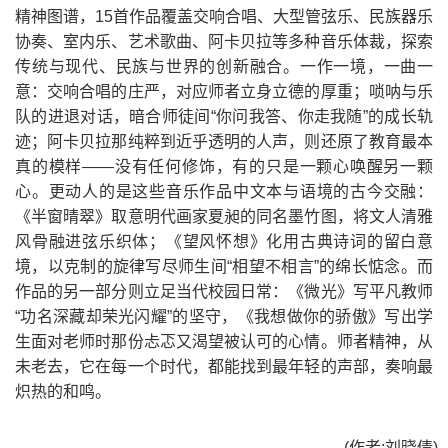
精神图谱，15首作品覆盖交响合唱、大型管弦乐、民族器乐
协奏、室内乐、艺术歌曲、阿卡贝拉等多种音乐体裁，探索
传统与现代、民族与世界的创新融合。一作一境，一曲一
意：交响合唱的庄严，对应师者立身立德的厚重；唢呐与乐
队的进退对话，暗合师徒间“你问我答、你走我随”的成长轨
迹；阿卡贝拉那纯粹到近乎透明的人声，则还原了教育最本
真的模样——没有任何修饰，有的只是一颗心唤醒另一颗
心。更动人的是这些音乐作品中文本与语境的古今交融：
《半窗晴翠》取意明代画家夏昶的同名墨竹图，将文人清雅
风骨融进弦乐织体；《望风怀想》化用古典诗词的留白意
境，以克制的旋律写尽师生间“相望不相言”的绵长惦念。而
作品的另一部分则立足当代校园日常：《微光》写平凡教师
“功名深藏却荣光闪耀”的坚守，《我想做你的骄傲》写出学
生面对老师时那份忐忑又渴望被认可的心情。师者精神，从
未老去，它在每一个时代，都能找到最年轻的声部，奏响最
炽热的和鸣。
(作者:刘晓倩)