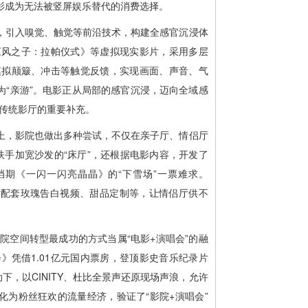
影成为无法被竖屏娱乐替代的消费选择。
，引入嗅觉、触觉等前沿技术，构建全感官沉浸体
的《风之子：拉帕仪式》等虚拟现实影片，采用多层
模拟颠簸、冲击等触觉反馈，实现画面、声音、气
为“亲游”。电影正从局部的感官沉浸，迈向全域感
为传统影厅的重要补充。
上，影院也做出多种尝试，不仅在亲子厅、情侣厅
扶手加宽沙发的“床厅”，还根据电影内容，开发了
旦档期《一闪一闪亮晶晶》的“下雪场”一票难求。
爱情片配套玫瑰告白视频、甜品定制等，让情侣厅供不
影院空间转型最成功的方式当属“电影+演唱会”的融
》凭借1.01亿元国内票房，登顶影史音乐纪录片
下，以CINITY、杜比全景声还原现场声浪，允许
化为粉丝狂欢的流量经济，验证了“影院+演唱会”