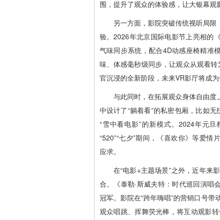
围，提升了观众的体验感，让大银幕观
另一方面，影院突破传统视听局限
验。2026年北京国际电影节上亮相
气味同步系统，配合4D动感座椅精准
味、体感毫秒级同步，让观众从观看转
官沉浸的全新阶段，未来VR影厅将成
与此同时，在拓展观众身体自由度
中设计了“躺着看”的私密包厢，比如无
“雪中看电影”的新模式。2024年元
“520”“七夕”期间，《喜欢你》等
应求。
在“电影+主题场景”之外，近年来
合。《泰勒·斯威夫特：时代巡回演唱会
冠军。影院在“跨年嗨唱”的营销口号带动
观众唱跳、挥舞荧光棒，将互动观影转