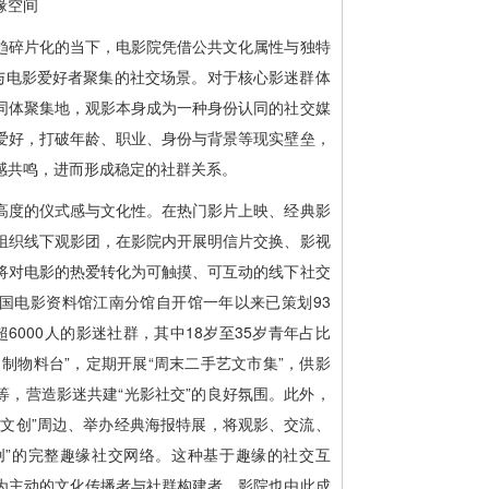
缘空间
趋碎片化的当下，电影院凭借公共文化属性与独特
人与电影爱好者聚集的社交场景。对于核心影迷群体
同体聚集地，观影本身成为一种身份认同的社交媒
爱好，打破年龄、职业、身份与背景等现实壁垒，
感共鸣，进而形成稳定的社群关系。
高度的仪式感与文化性。在热门影片上映、经典影
组织线下观影团，在影院内开展明信片交换、影视
将对电影的热爱转化为可触摸、可互动的线下社交
国电影资料馆江南分馆自开馆一年以来已策划93
6000人的影迷社群，其中18岁至35岁青年占比
自制物料台”，定期开展“周末二手艺文市集”，供影
等，营造影迷共建“光影社交”的良好氛围。此外，
资文创”周边、举办经典海报特展，将观影、交流、
共创”的完整趣缘社交网络。这种基于趣缘的社交互
为主动的文化传播者与社群构建者，影院也由此成