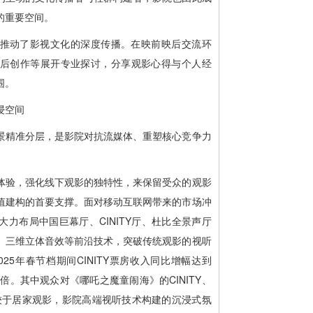
的重要空间。
推动了影视文化的深度传播。在映前映后交流环
后创作等展开专业探讨，分享观影心得与个人经
围。
浸空间
景精准分层，是影院对抗流媒体、重塑核心竞争力
体验，强化线下观影的独特性，来保留受众的观影
值建构的首要支撑。面对移动互联网带来的市场冲
力布局中国巨幕厅、CINITY厅、杜比全景声厅
、三维立体音效等前沿技术，突破传统观影的视听
25年春节档期间CINITY票房收入同比增幅达到
1倍。其中观众对《哪吒之魔童闹海》的CINITY、
相较于居家观影，影院高端视听技术构建的沉浸式氛