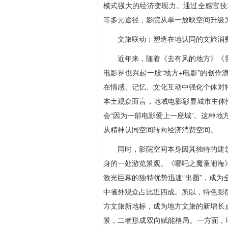
模式强大的经济变现力。通过全感官技
等多元途径，影院从单一放映空间升级
文旅联动：塑造在地认同的文旅消
近年来，随着《去有风的地方》《
电影界也兴起一股“地方+电影”的创
在情感、记忆、文化互动中强化个体对
本土观众而言，地域电影彰显城市主体
会“因为一部电影爱上一座城”。这种地
从精神认同空间转向经济消费空间。
同时，影院空间本身因其独特的建
身的一处游览景观。《哪吒之魔童闹海》
激光巨幕的独特优势迅速“出圈”，成
中省外观众占比近四成。所以，特色影
方文旅新地标，成为地方文旅的新增长
景，二者形成双向赋能格局。一方面，