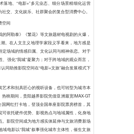
术落地、“电影+”多元业态、细分场景精细化运营
为社交、文化娱乐、社群聚会的复合型消费中心。
费空间
我的阿勒泰》《繁花》等文旅题材电视剧的火爆，
作浪潮。在人文主义地理学家段义孚看来，地方感是
特定场域的情感归属、文化认同与精神依恋。对于
性、强化“我城”凝聚力；对于跨地域的观众而言，
方认同助推影院空间在“电影+文旅”融合发展模式下
筑艺术和别具匠心的视听设备，也可转型为城市本
热映期间，贵阳越界影院凭借亚洲最宽IMAX-GT
为全国网红打卡地，登顶全国单座影院票房榜首，其
院可依托硬件优势、影视热点与地域属性，化身地
点。影院空间成为地方感实体延伸与文旅消费新场
地域电影以“我城”叙事强化城市主体性，催生文旅