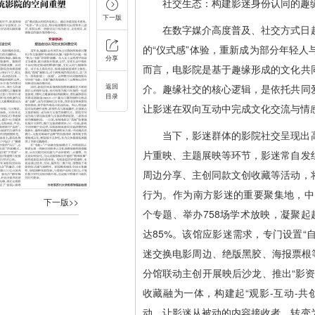
社交生态：构建影迷身份认同的趣
下一版
在数字媒介高度普及、社交方式日
的“仪式感”体验，重新成为部分年轻
分享
而言，电影院是基于趣缘形成的文化共
返回
介。趣缘社交的核心逻辑，是依托共同
目录
让影迷在双向互动中完成文化交流与情
当下，影迷群体的影院社交呈现出
片重映、主题展映等环节，影迷常自发
周边分享、主创同款文创收藏等活动，
行为。作为南方影迷的重要聚集地，中
下一版>>
个专题、举办758场学术放映，凝聚起超
达85%。该馆应影迷需求，专门设置“
迷交换电影周边、绝版黑胶、海报票根
分馆联动主创开展映后沙龙、推出“影
收藏融为一体，构建起“观影-互动-
动，让影迷从被动的内容接收者，转变