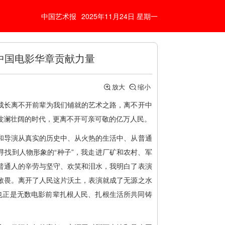
中国艺术报
2025年11月24日 星期一
中国电影华章贡献力量
放大
缩小
成长离不开前辈为我们铺就的艺术之路，离不开中
波澜壮阔的时代，更离不开可亲可敬的亿万人民。
和导演从真实的历史中、从火热的生活中、从普通
寻找到人物形象的“种子”，我走进厂矿和农村、军
普通人的辛劳与坚守、欢笑和泪水，我明白了表演
敬畏。离开了人民这片沃土，表演就成了无源之水
，也正是无数电影前辈扎根人民、扎根生活所共同铸