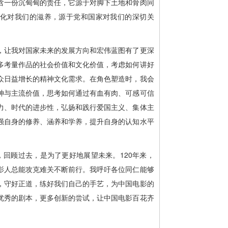
含一份沉甸甸的责任，它源于对脚下土地和骨肉同
化对我们的滋养，源于党和国家对我们的深切关
，让我对国家未来的发展方向和宏伟蓝图有了更深
多考量作品的社会价值和文化价值，考虑如何讲好
众日益增长的精神文化需求。在角色塑造时，我会
神与主流价值，思考如何通过有血有肉、可感可信
力、时代的进步性，弘扬和践行爱国主义、集体主
强自身的修养、涵养和学养，提升自身的认知水平
，回顾过去，是为了更好地展望未来。120年来，
影人总能攻克难关不断前行。我呼吁各位同仁能够
，守好正道，练好我们自己的手艺，为中国电影的
优秀的剧本，更多创新的尝试，让中国电影百花齐