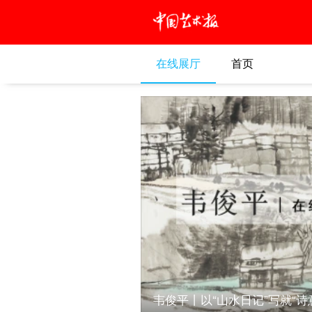
在线展厅
首页
韦俊平丨以“山水日记”写就“诗