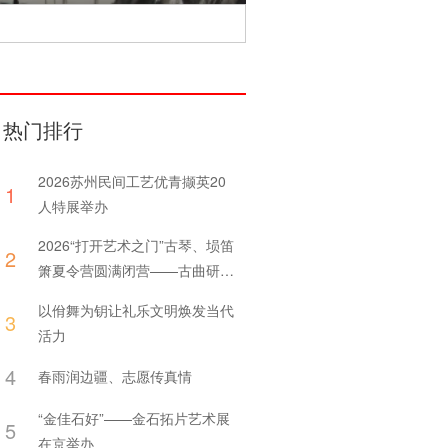
热门排行
2026苏州民间工艺优青撷英20
1
人特展举办
​2026“打开艺术之门”古琴、埙笛
2
箫夏令营圆满闭营——古曲研习
更需静心体察曲中情
以佾舞为钥让礼乐文明焕发当代
3
活力
4
春雨润边疆、志愿传真情
“金佳石好”——金石拓片艺术展
5
在京举办