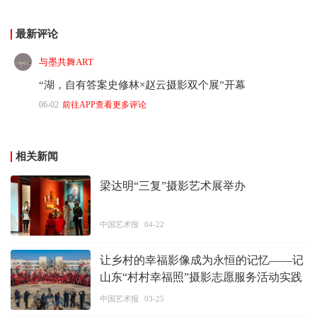
最新评论
与墨共舞ART
“湖，自有答案史修林×赵云摄影双个展”开幕
06-02
前往APP查看更多评论
相关新闻
梁达明“三复”摄影艺术展举办
中国艺术报
04-22
让乡村的幸福影像成为永恒的记忆——记
山东“村村幸福照”摄影志愿服务活动实践
中国艺术报
03-25