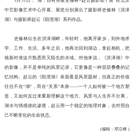
5月31日，“湖，自有答案史修林×赵云摄影双个展”在北京
中艺影像艺术中心开幕。展览分别展出了摄影师史修林《洪泽
湖》与摄影师赵云《阳澄湖》系列作品。
史修林出生在洪泽湖畔，年轻时，他离开家乡，到外地求
学、工作、生活。多年之后，他再次回到湖边，拿起相机，把
镜新对准这片熟悉而又陌生的水域。对他来说，《洪泽湖》中
的影像，并不是单纯的风景记录，它更像是一种层层叠叠的记
忆结构。赵云的《阳澄湖》表面看是风景题材，但真正的价值
往往不在“湖”，而在“关系”本身——一个人如何被一个地方塑
造，又如何反过来重新理解这个地方。风景与人生并不分离，
湖水与情感彼此渗透，赵云用一个稳定的地理对象，去对照自
己不断变化的生命状态。
(编辑：邓立峰 )