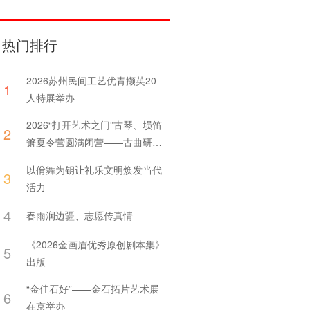
热门排行
2026苏州民间工艺优青撷英20
1
人特展举办
​2026“打开艺术之门”古琴、埙笛
2
箫夏令营圆满闭营——古曲研习
更需静心体察曲中情
以佾舞为钥让礼乐文明焕发当代
3
活力
4
春雨润边疆、志愿传真情
《2026金画眉优秀原创剧本集》
5
出版
“金佳石好”——金石拓片艺术展
6
在京举办