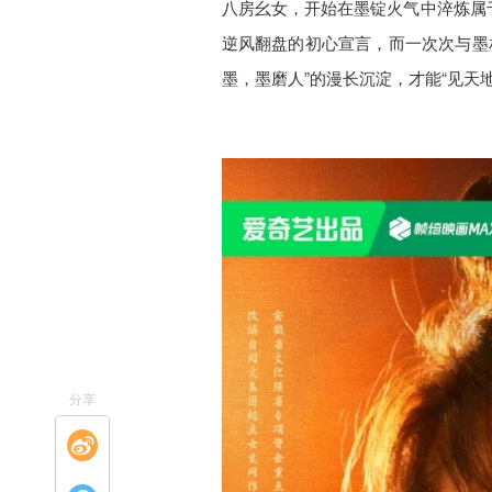
八房幺女，开始在墨锭火气中淬炼属
逆风翻盘的初心宣言，而一次次与墨
墨，墨磨人”的漫长沉淀，才能“见天
分享