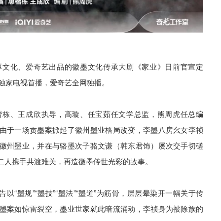
厚文化、爱奇艺出品的徽墨文化传承大剧《家业》日前官宣定
金档独家电视首播，爱奇艺全网独播。
楷栋、王成欣执导，高璇、任宝茹任文学总监，熊周虎任总编
由于一场贡墨案掀起了徽州墨业格局改变，李墨八房幺女李祯
徽州墨业，并在与骆墨次子骆文谦（韩东君饰）屡次交手切磋
二人携手共渡难关，再造徽墨传世光彩的故事。
以“墨规”“墨技”“墨法”“墨道”为筋骨，层层晕染开一幅关于传
墨案如惊雷裂空，墨业世家就此暗流涌动，李祯身为被除族的