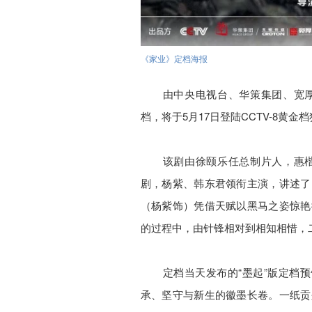
《家业》定档海报
由中央电视台、华策集团、宽
档，将于5月17日登陆CCTV-8黄
该剧由徐颐乐任总制片人，惠
剧，杨紫、韩东君领衔主演，讲述了
（杨紫饰）凭借天赋以黑马之姿惊艳
的过程中，由针锋相对到相知相惜，
定档当天发布的“墨起”版定档预告
承、坚守与新生的徽墨长卷。一纸贡