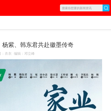
日，杨紫、韩东君共赴徽墨传奇
者
：
衣衣
编辑
：
邓立峰