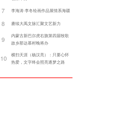
7
李海涛·李冬绘画作品展情系海疆
8
赓续大禹文脉汇聚文艺新力
内蒙古新巴尔虎右旗第四届牧歌
9
故乡那达慕村晚将办
横扫天涯（杨汉亮）：只要心怀
10
热爱，文字终会照亮逐梦之路