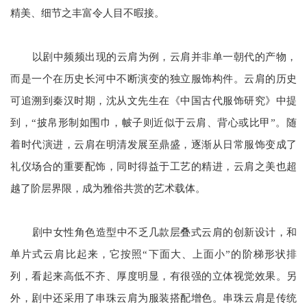
精美、细节之丰富令人目不暇接。
以剧中频频出现的云肩为例，云肩并非单一朝代的产物，
而是一个在历史长河中不断演变的独立服饰构件。云肩的历史
可追溯到秦汉时期，沈从文先生在《中国古代服饰研究》中提
到，“披帛形制如围巾，帔子则近似于云肩、背心或比甲”。随
着时代演进，云肩在明清发展至鼎盛，逐渐从日常服饰变成了
礼仪场合的重要配饰，同时得益于工艺的精进，云肩之美也超
越了阶层界限，成为雅俗共赏的艺术载体。
剧中女性角色造型中不乏几款层叠式云肩的创新设计，和
单片式云肩比起来，它按照“下面大、上面小”的阶梯形状排
列，看起来高低不齐、厚度明显，有很强的立体视觉效果。另
外，剧中还采用了串珠云肩为服装搭配增色。串珠云肩是传统