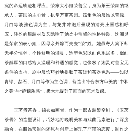
沉的命运轨迹相呼应。荣家大小姐荣善宝，身为茶王荣家的继
承人，茶民的主心骨，执掌万亩茶园。该角色的服饰以青绿、
月白等淡雅色调为主，与龙井冲泡后呈现的清亮庄重感相呼
应，轻盈的服装材质又隐喻了她柔中带韧的性格特质。沈湘灵
是荣家的表小姐，因母亲外嫁而失去“荣”姓。她虽寄人篱下却
无半分懦弱，个性鲜明的湘灵，造型色彩以红色系居多，似红
茶醇厚的口感给人温暖和舒适的感觉，也像极了湘灵对善宝无
条件的支持。剧中服饰巧妙地提取了茶汤和茶器色系——如以
青绿、赭石、月白等作为主色调，营造出符合东方审美的“中和
之美”与“静穆质感”，极大地提升了画面的艺术质感。
玉茗煮茶香，锦衣如画骨。作为一部古装架空剧，《玉茗
茶骨》的造型设计，巧妙地将晚明美学与戏曲元素进行了深度
融合，在服饰形制的还原与创新上展现了严谨的态度，制作之