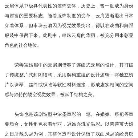
云肩体系中极具代表性的装饰变体，历史上，曾一度成为身份
与财富的重要标志。随着服饰制度的变革，云肩逐渐退出日常
穿着体系，但串珠云肩因为视觉效果突出，得以在戏曲和舞蹈
服装中保留下来。此剧中，串珠云肩的华丽，被充分用来彰显
角色的社会地位。
荣善宝婚服中的云肩则借鉴了连缀式云肩的设计。其打破
了传统整片式封闭结构，采用解构重组的设计逻辑：将独立绣
片以珠翠、丝绊或织物等软性材料连接，形成虚实相间的空间
感与独特的镂空视觉效果，被赋予结构之美。
头饰也是该剧造型中浓墨重彩的一笔。在婚嫁、祭祀等重
要场合，女性角色衣着华丽，冠饰亦流光溢彩。以荣善宝大婚
之日所戴头冠为例，其整体造型设计保留了戏曲凤冠的经典廓