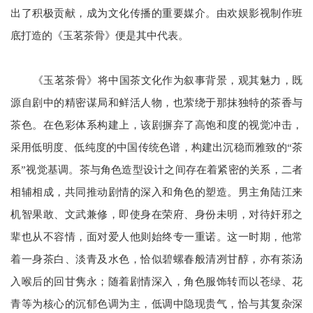
出了积极贡献，成为文化传播的重要媒介。由欢娱影视制作班
底打造的《玉茗茶骨》便是其中代表。
《玉茗茶骨》将中国茶文化作为叙事背景，观其魅力，既
源自剧中的精密谋局和鲜活人物，也萦绕于那抹独特的茶香与
茶色。在色彩体系构建上，该剧摒弃了高饱和度的视觉冲击，
采用低明度、低纯度的中国传统色谱，构建出沉稳而雅致的“茶
系”视觉基调。茶与角色造型设计之间存在着紧密的关系，二者
相辅相成，共同推动剧情的深入和角色的塑造。男主角陆江来
机智果敢、文武兼修，即使身在荣府、身份未明，对待奸邪之
辈也从不容情，面对爱人他则始终专一重诺。这一时期，他常
着一身茶白、淡青及水色，恰似碧螺春般清冽甘醇，亦有茶汤
入喉后的回甘隽永；随着剧情深入，角色服饰转而以苍绿、花
青等为核心的沉郁色调为主，低调中隐现贵气，恰与其复杂深