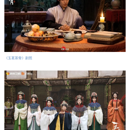
《玉茗茶骨》剧照