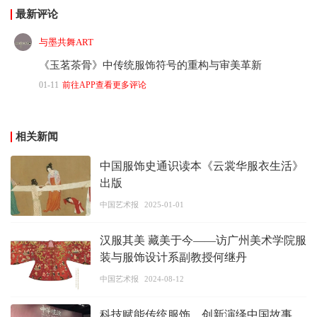
最新评论
与墨共舞ART
《玉茗茶骨》中传统服饰符号的重构与审美革新
01-11
前往APP查看更多评论
相关新闻
中国服饰史通识读本《云裳华服衣生活》
出版
中国艺术报
2025-01-01
汉服其美 藏美于今——访广州美术学院服
装与服饰设计系副教授何继丹
中国艺术报
2024-08-12
科技赋能传统服饰，创新演绎中国故事