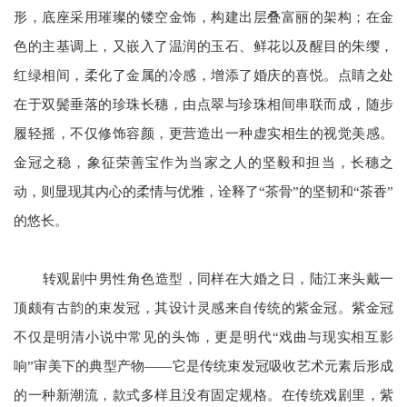
形，底座采用璀璨的镂空金饰，构建出层叠富丽的架构；在金
色的主基调上，又嵌入了温润的玉石、鲜花以及醒目的朱缨，
红绿相间，柔化了金属的冷感，增添了婚庆的喜悦。点睛之处
在于双鬓垂落的珍珠长穗，由点翠与珍珠相间串联而成，随步
履轻摇，不仅修饰容颜，更营造出一种虚实相生的视觉美感。
金冠之稳，象征荣善宝作为当家之人的坚毅和担当，长穗之
动，则显现其内心的柔情与优雅，诠释了“茶骨”的坚韧和“茶香”
的悠长。
转观剧中男性角色造型，同样在大婚之日，陆江来头戴一
顶颇有古韵的束发冠，其设计灵感来自传统的紫金冠。紫金冠
不仅是明清小说中常见的头饰，更是明代“戏曲与现实相互影
响”审美下的典型产物——它是传统束发冠吸收艺术元素后形成
的一种新潮流，款式多样且没有固定规格。在传统戏剧里，紫