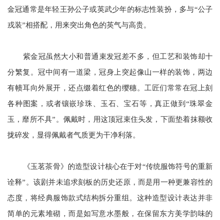
金冠通常是年轻王孙公子或英武少年的标志性装扮，多与“公子
戎装”相搭配，用来突出角色的英气与高贵。
紫金冠虽然大小和普通束发冠差不多，但工艺和装饰却十
分繁复。冠中间有一道梁，冠身上突起像山一样的装饰，两边
有帻耳向外展开，还点缀着红色的缨穗。工匠们常常在冠上刻
各种图案，或者镶嵌珍珠、玉石、宝石等，真正做到“珠翠金
玉，靡所不具”。佩戴时，用这顶冠束住头发，下面垫着抹额收
拢碎发，显得佩戴者气质更为干净利落。
《玉茗茶骨》的造型设计核心在于对“传统服饰符号的重新
诠释”。该剧并未追求刻板的历史还原，而是用一种更兼容性的
态度，将经典服饰款式结构拆分重组。这种造型设计表达并非
简单的元素堆砌，而是如写意水墨般，在保留东方美学韵味的