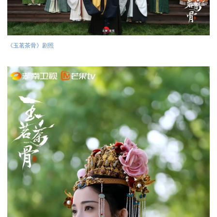
《玉茗茶骨》剧照