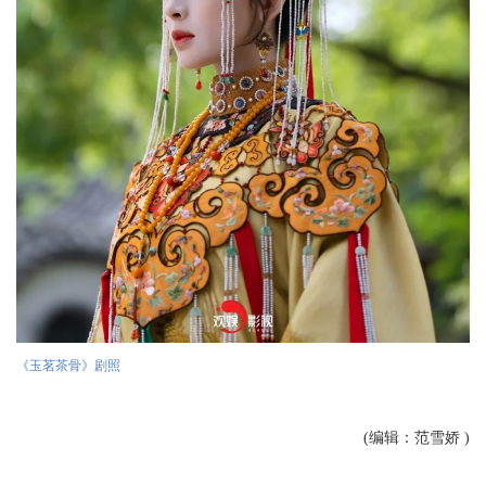
《玉茗茶骨》剧照
(编辑：范雪娇 )