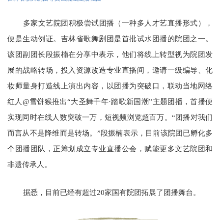
多家文艺院团积极尝试团播（一种多人才艺直播形式），
便是生动例证。吉林省歌舞剧团是首批试水团播的院团之一。
该团副团长段振楠在分享中表示，他们将线上转型视为院团发
展的战略转场，投入资源改造专业直播间，邀请一级编导、化
妆师量身打造线上演出内容，以团播为突破口，联动当地网络
红人@雪饼猴推出“大圣舞千年·踏歌新国潮”主题团播，首播便
实现同时在线人数突破一万，短视频浏览超百万。“团播对我们
而言从不是降维而是转场。”段振楠表示，目前该院团已孵化多
个团播团队，正筹划成立专业直播公会，赋能更多文艺院团和
非遗传承人。
据悉，目前已经有超过20家国有院团拓展了团播舞台。