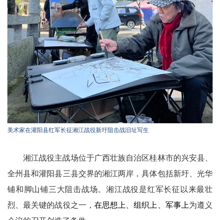
美术家在灌阳县红军长征湘江战役新圩阻击战旧址写生
​湘江战役主战场位于‌广西壮族自治区桂林市的兴安县、
全州县和灌阳县三县交界的湘江两岸‌，具体包括新圩、光华
铺和脚山铺三大阻击战场。湘江战役是红军长征以来最壮
烈、最关键的战役之一，
在思想上、组织上、军事上
为遵义