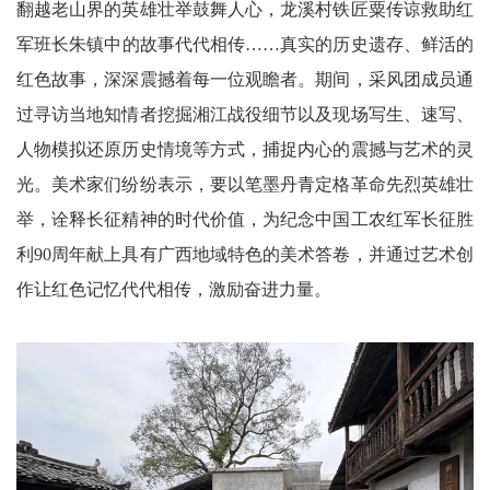
翻越老山界的英雄壮举鼓舞人心，龙溪村铁匠粟传谅救助红
军班长朱镇中的故事代代相传……真实的历史遗存、鲜活的
红色故事，深深震撼着每一位观瞻者。期间，采风团成员通
过寻访当地知情者挖掘湘江战役细节以及现场写生、速写、
人物模拟还原历史情境等方式，捕捉内心的震撼与艺术的灵
光。美术家们纷纷表示，要以笔墨丹青定格革命先烈英雄壮
举，诠释长征精神的时代价值，为纪念中国工农红军长征胜
利90周年献上具有广西地域特色的美术答卷，并通过艺术创
作让红色记忆代代相传，激励奋进力量。