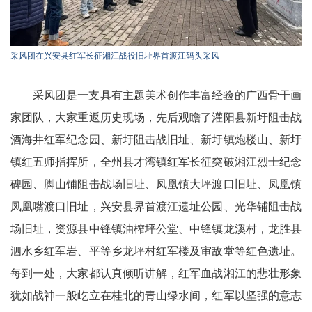
采风团在兴安县红军长征湘江战役旧址界首渡江码头采风
采风团是一支具有主题美术创作丰富经验的广西骨干画
家团队，大家重返历史现场，先后观瞻了灌阳县新圩阻击战
酒海井红军纪念园、新圩阻击战旧址、新圩镇炮楼山、新圩
镇红五师指挥所，全州县才湾镇红军长征突破湘江烈士纪念
碑园、脚山铺阻击战场旧址、凤凰镇大坪渡口旧址、凤凰镇
凤凰嘴渡口旧址，兴安县界首渡江遗址公园、光华铺阻击战
场旧址，资源县中锋镇油榨坪公堂、中锋镇龙溪村，龙胜县
泗水乡红军岩、平等乡龙坪村红军楼及审敌堂等红色遗址。
每到一处，大家都认真倾听讲解，红军血战湘江的悲壮形象
犹如战神一般屹立在桂北的青山绿水间，红军以坚强的意志