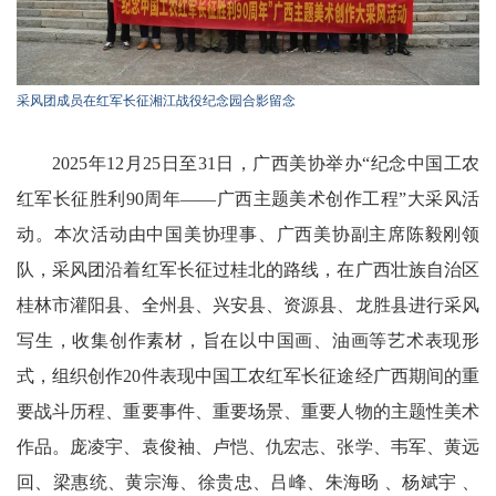
采风团成员在红军长征湘江战役纪念园合影留念
2025年12月25日至31日，广西美协举办“纪念中国工农
红军长征胜利90周年——广西主题美术创作工程”大采风活
动。本次活动由中国美协理事、广西美协副主席陈毅刚领
队，采风团沿着红军长征过桂北的路线，在广西壮族自治区
桂林市灌阳县、全州县、兴安县、资源县、龙胜县进行采风
写生，收集创作素材，旨在以中国画、油画等艺术表现形
式，组织创作20件表现中国工农红军长征途经广西期间的重
要战斗历程、重要事件、重要场景、重要人物的主题性美术
作品。庞凌宇、袁俊袖、卢恺、仇宏志、张学、韦军、黄远
回、梁惠统、黄宗海、徐贵忠、吕峰、朱海旸 、杨斌宇 、