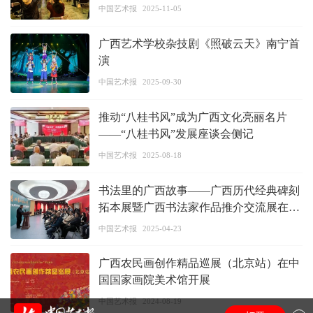
中国艺术报
2025-11-05
广西艺术学校杂技剧《照破云天》南宁首
演
中国艺术报
2025-09-30
推动“八桂书风”成为广西文化亮丽名片
——“八桂书风”发展座谈会侧记
中国艺术报
2025-08-18
书法里的广西故事——广西历代经典碑刻
拓本展暨广西书法家作品推介交流展在济
南开幕
中国艺术报
2025-04-23
广西农民画创作精品巡展（北京站）在中
国国家画院美术馆开展
中国艺术报
2024-08-19